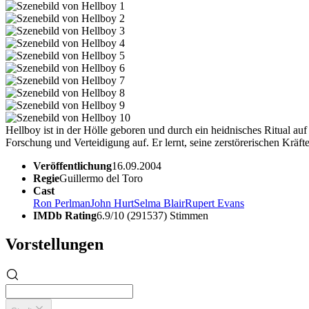
Hellboy ist in der Hölle geboren und durch ein heidnisches Ritual a
Forschung und Verteidigung auf. Er lernt, seine zerstörerischen Krä
Veröffentlichung
16.09.2004
Regie
Guillermo del Toro
Cast
Ron Perlman
John Hurt
Selma Blair
Rupert Evans
IMDb Rating
6.9/10 (291537) Stimmen
Vorstellungen