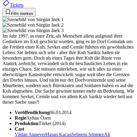
Tickets
Film merken
Im Jahr 1997, in einer Zeit, als Menschen allein aufgrund ihrer
Gedanken ins Exil geschickt wurden, ging es im Dorf Gomalak um
die Freiheit einer Kuh. Sevket und Cemile führten ein gewöhnliches
Leben. Sie liebten sich sehr - aber ihre Kuh Sarikiz hatten sie
besonders gern. Doch als eines Tages ihre Kuh die Büste von
Atatürk zerbricht, verwandelt sich ihr beschauliches Leben in ein
einziges Chaos. Sie müssen miterleben, wie sich alles zu einer
aberwitzigen Katastrophe entwickelt, sogar weit über die Grenzen
des Dorfes hinaus. Und nicht nur der Dorfvorsitzende und seine
Mitarbeiter, sondern auch Bürokraten und Soldaten haben es auf die
Kuh abgesehen. Die Sache gewinnt immer mehr an Bedeutung. Wie
kommen Sevket, Cemile und vor allem Kuh Sarikiz wieder heil aus
dieser Sache raus?!
Veröffentlichung
06.03.2014
Regie
Ayhan Özen
Produktion
Türkei (2014)
Cast
Vildan Atasever
Hasan Kacan
Sebnem Sönmez
Ali