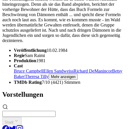
hineingezogen. Denn als sie das Band abspielen, berichtet der
vorherige Bewohner der Hütte, dass das Buch Formeln zur
Beschwörung von Dämonen enthält ... und spricht diese Formeln
auch noch laut aus. Es kommt, wie es kommen musste - im Wald
werden übernatürliche Gewalten entfesselt, denen die Gruppe
schutzlos ausgeliefert ist. Nach und nach dringen Dämonen in die
Jugendlichen ein und sorgen so dafür, dass diese sich gegenseitig
dezimieren.
Veröffentlichung
10.02.1984
Regie
Sam Raimi
Produktion
1981
Cast
Bruce Campbell
Ellen Sandweiss
Richard DeManincor
Betsy
Baker
Theresa Tilly
Mehr anzeigen
TMDb Rating
7/10 (4421) Stimmen
Vorstellungen
Stadt