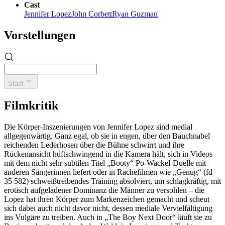
Cast
Jennifer Lopez
John Corbett
Ryan Guzman
Vorstellungen
Stadt
Filmkritik
Die Körper-Inszenierungen von Jennifer Lopez sind medial
allgegenwärtig. Ganz egal, ob sie in engen, über den Bauchnabel
reichenden Lederhosen über die Bühne schwirrt und ihre
Rückenansicht hüftschwingend in die Kamera hält, sich in Videos
mit dem nicht sehr subtilen Titel „Booty“ Po-Wackel-Duelle mit
anderen Sängerinnen liefert oder in Rachefilmen wie „Genug“ (fd
35 582) schweißtreibendes Training absolviert, um schlagkräftig, mit
erotisch aufgeladener Dominanz die Männer zu versohlen – die
Lopez hat ihren Körper zum Markenzeichen gemacht und scheut
sich dabei auch nicht davor nicht, dessen mediale Vervielfältigung
ins Vulgäre zu treiben. Auch in „The Boy Next Door“ läuft sie zu