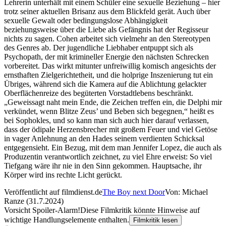
Lehrerin unterhält mit einem Schüler eine sexuelle Beziehung – hier
trotz seiner aktuellen Brisanz aus dem Blickfeld gerät. Auch über
sexuelle Gewalt oder bedingungslose Abhängigkeit
beziehungsweise über die Liebe als Gefängnis hat der Regisseur
nichts zu sagen. Cohen arbeitet sich vielmehr an den Stereotypen
des Genres ab. Der jugendliche Liebhaber entpuppt sich als
Psychopath, der mit krimineller Energie den nächsten Schrecken
vorbereitet. Das wirkt mitunter unfreiwillig komisch angesichts der
ernsthaften Zielgerichtetheit, und die holprige Inszenierung tut ein
Übriges, während sich die Kamera auf die Ablichtung gelackter
Oberflächenreize des begüterten Vorstadtlebens beschränkt.
„Geweissagt naht mein Ende, die Zeichen treffen ein, die Delphi mir
verkündet, wenn Blitze Zeus’ und Beben sich begegnen,“ heißt es
bei Sophokles, und so kann man sich auch hier darauf verlassen,
dass der ödipale Herzensbrecher mit großem Feuer und viel Getöse
in vager Anlehnung an den Hades seinem verdienten Schicksal
entgegensieht. Ein Bezug, mit dem man Jennifer Lopez, die auch als
Produzentin verantwortlich zeichnet, zu viel Ehre erweist: So viel
Tiefgang wäre ihr nie in den Sinn gekommen. Hauptsache, ihr
Körper wird ins rechte Licht gerückt.
Veröffentlicht auf filmdienst.de
The Boy next Door
Von: Michael
Ranze (31.7.2024)
Vorsicht Spoiler-Alarm!
Diese Filmkritik könnte Hinweise auf
wichtige Handlungselemente enthalten.
Filmkritik lesen