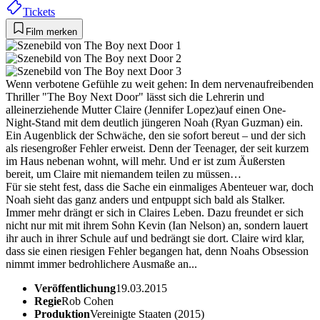
Tickets
Film merken
Wenn verbotene Gefühle zu weit gehen: In dem nervenaufreibenden
Thriller "The Boy Next Door" lässt sich die Lehrerin und
alleinerziehende Mutter Claire (Jennifer Lopez)auf einen One-
Night-Stand mit dem deutlich jüngeren Noah (Ryan Guzman) ein.
Ein Augenblick der Schwäche, den sie sofort bereut – und der sich
als riesengroßer Fehler erweist. Denn der Teenager, der seit kurzem
im Haus nebenan wohnt, will mehr. Und er ist zum Äußersten
bereit, um Claire mit niemandem teilen zu müssen…
Für sie steht fest, dass die Sache ein einmaliges Abenteuer war, doch
Noah sieht das ganz anders und entpuppt sich bald als Stalker.
Immer mehr drängt er sich in Claires Leben. Dazu freundet er sich
nicht nur mit mit ihrem Sohn Kevin (Ian Nelson) an, sondern lauert
ihr auch in ihrer Schule auf und bedrängt sie dort. Claire wird klar,
dass sie einen riesigen Fehler begangen hat, denn Noahs Obsession
nimmt immer bedrohlichere Ausmaße an...
Veröffentlichung
19.03.2015
Regie
Rob Cohen
Produktion
Vereinigte Staaten (2015)