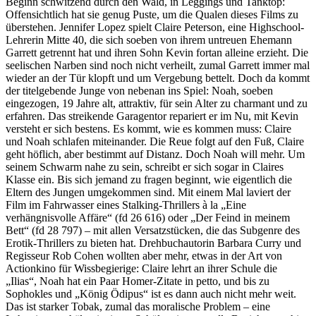
Beginn schwitzend durch den Wald, in Leggings und Tanktop:
Offensichtlich hat sie genug Puste, um die Qualen dieses Films zu
überstehen. Jennifer Lopez spielt Claire Peterson, eine Highschool-
Lehrerin Mitte 40, die sich soeben von ihrem untreuen Ehemann
Garrett getrennt hat und ihren Sohn Kevin fortan alleine erzieht. Die
seelischen Narben sind noch nicht verheilt, zumal Garrett immer mal
wieder an der Tür klopft und um Vergebung bettelt. Doch da kommt
der titelgebende Junge von nebenan ins Spiel: Noah, soeben
eingezogen, 19 Jahre alt, attraktiv, für sein Alter zu charmant und zu
erfahren. Das streikende Garagentor repariert er im Nu, mit Kevin
versteht er sich bestens. Es kommt, wie es kommen muss: Claire
und Noah schlafen miteinander. Die Reue folgt auf den Fuß, Claire
geht höflich, aber bestimmt auf Distanz. Doch Noah will mehr. Um
seinem Schwarm nahe zu sein, schreibt er sich sogar in Claires
Klasse ein. Bis sich jemand zu fragen beginnt, wie eigentlich die
Eltern des Jungen umgekommen sind. Mit einem Mal laviert der
Film im Fahrwasser eines Stalking-Thrillers à la „Eine
verhängnisvolle Affäre“ (fd 26 616) oder „Der Feind in meinem
Bett“ (fd 28 797) – mit allen Versatzstücken, die das Subgenre des
Erotik-Thrillers zu bieten hat. Drehbuchautorin Barbara Curry und
Regisseur Rob Cohen wollten aber mehr, etwas in der Art von
Actionkino für Wissbegierige: Claire lehrt an ihrer Schule die
„Ilias“, Noah hat ein Paar Homer-Zitate in petto, und bis zu
Sophokles und „König Ödipus“ ist es dann auch nicht mehr weit.
Das ist starker Tobak, zumal das moralische Problem – eine