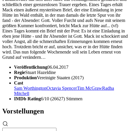
schließlich einer grenzenlosen Trauer ergeben. Eines Tages erhält
Mack einen äußerst mysteriösen Brief, der eine Einladung in jene
Hütte im Wald enthält, in der man damals die letzte Spur von ihr
fand - der Absender: Gott. Voller Furcht und aufs Neue mit seinem
größten Kummer konfrontiert, bricht Mack zur Hütte auf... (vf)
Eines Tages kommt ein Brief mit der Post: Es ist eine Einladung in
eben jene Hütte - und ihr Absender ist Gott. Mack ist schockiert und
voller Angst, all die schmerzhaften Erinnerungen kommen erneut
hoch. Trotzdem bricht er auf, unsicher, was er in der Hütte finden
wird. Das nun folgende Wochenende soll sein Leben erneut von
Grund auf verändern…
Veröffentlichung
06.04.2017
Regie
Stuart Hazeldine
Produktion
Vereinigte Staaten (2017)
Cast
Sam Worthington
Octavia Spencer
Tim McGraw
Radha
Mitchell
IMDb Rating
6/10 (26627) Stimmen
Vorstellungen