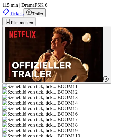
115 min
|
Drama
FSK 6
Tickets
Trailer
Film merken