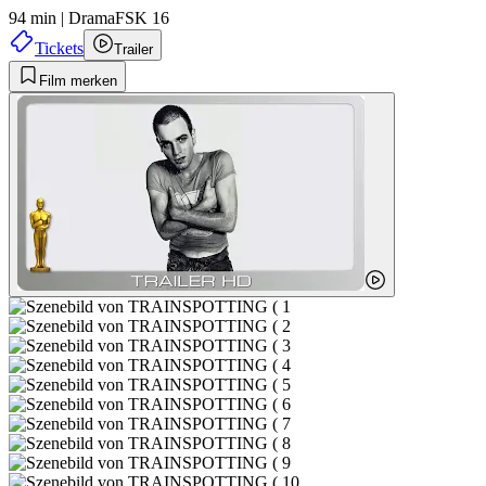
94 min
|
Drama
FSK 16
Tickets
Trailer
Film merken