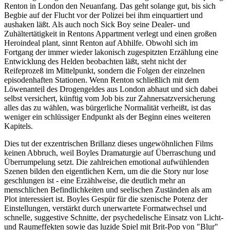
Renton in London den Neuanfang. Das geht solange gut, bis sich
Begbie auf der Flucht vor der Polizei bei ihm einquartiert und
aushaken läßt. Als auch noch Sick Boy seine Dealer- und
Zuhältertätigkeit in Rentons Appartment verlegt und einen großen
Heroindeal plant, sinnt Renton auf Abhilfe. Obwohl sich im
Fortgang der immer wieder lakonisch zugespitzten Erzählung eine
Entwicklung des Helden beobachten läßt, steht nicht der
Reifeprozeß im Mittelpunkt, sondern die Folgen der einzelnen
episodenhaften Stationen. Wenn Renton schließlich mit dem
Löwenanteil des Drogengeldes aus London abhaut und sich dabei
selbst versichert, künftig vom Job bis zur Zahnersatzversicherung
alles das zu wählen, was bürgerliche Normalität verheißt, ist das
weniger ein schlüssiger Endpunkt als der Beginn eines weiteren
Kapitels.
Dies tut der exzentrischen Brillanz dieses ungewöhnlichen Films
keinen Abbruch, weil Boyles Dramaturgie auf Überraschung und
Überrumpelung setzt. Die zahlreichen emotional aufwühlenden
Szenen bilden den eigentlichen Kern, um die die Story nur lose
geschlungen ist - eine Erzählweise, die deutlich mehr an
menschlichen Befindlichkeiten und seelischen Zuständen als am
Plot interessiert ist. Boyles Gespür für die szenische Potenz der
Einstellungen, verstärkt durch unerwartete Formatwechsel und
schnelle, suggestive Schnitte, der psychedelische Einsatz von Licht-
und Raumeffekten sowie das luzide Spiel mit Brit-Pop von "Blur"