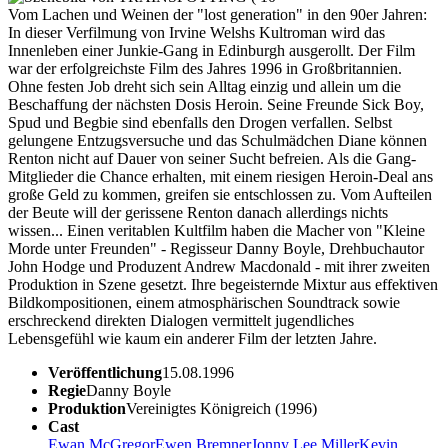
Vom Lachen und Weinen der "lost generation" in den 90er Jahren:
In dieser Verfilmung von Irvine Welshs Kultroman wird das
Innenleben einer Junkie-Gang in Edinburgh ausgerollt. Der Film
war der erfolgreichste Film des Jahres 1996 in Großbritannien.
Ohne festen Job dreht sich sein Alltag einzig und allein um die
Beschaffung der nächsten Dosis Heroin. Seine Freunde Sick Boy,
Spud und Begbie sind ebenfalls den Drogen verfallen. Selbst
gelungene Entzugsversuche und das Schulmädchen Diane können
Renton nicht auf Dauer von seiner Sucht befreien. Als die Gang-
Mitglieder die Chance erhalten, mit einem riesigen Heroin-Deal ans
große Geld zu kommen, greifen sie entschlossen zu. Vom Aufteilen
der Beute will der gerissene Renton danach allerdings nichts
wissen... Einen veritablen Kultfilm haben die Macher von "Kleine
Morde unter Freunden" - Regisseur Danny Boyle, Drehbuchautor
John Hodge und Produzent Andrew Macdonald - mit ihrer zweiten
Produktion in Szene gesetzt. Ihre begeisternde Mixtur aus effektiven
Bildkompositionen, einem atmosphärischen Soundtrack sowie
erschreckend direkten Dialogen vermittelt jugendliches
Lebensgefühl wie kaum ein anderer Film der letzten Jahre.
Veröffentlichung
15.08.1996
Regie
Danny Boyle
Produktion
Vereinigtes Königreich (1996)
Cast
Ewan McGregor
Ewen Bremner
Jonny Lee Miller
Kevin