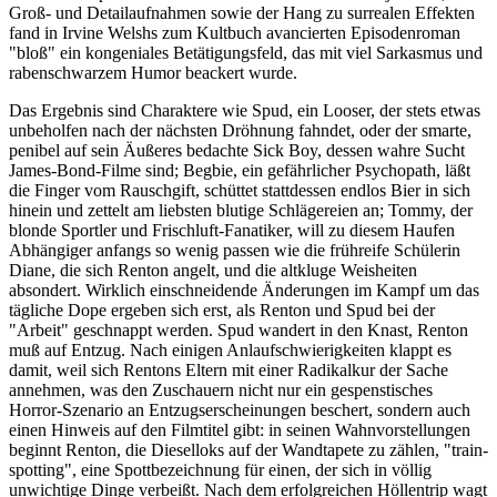
Groß- und Detailaufnahmen sowie der Hang zu surrealen Effekten
fand in Irvine Welshs zum Kultbuch avancierten Episodenroman
"bloß" ein kongeniales Betätigungsfeld, das mit viel Sarkasmus und
rabenschwarzem Humor beackert wurde.
Das Ergebnis sind Charaktere wie Spud, ein Looser, der stets etwas
unbeholfen nach der nächsten Dröhnung fahndet, oder der smarte,
penibel auf sein Äußeres bedachte Sick Boy, dessen wahre Sucht
James-Bond-Filme sind; Begbie, ein gefährlicher Psychopath, läßt
die Finger vom Rauschgift, schüttet stattdessen endlos Bier in sich
hinein und zettelt am liebsten blutige Schlägereien an; Tommy, der
blonde Sportler und Frischluft-Fanatiker, will zu diesem Haufen
Abhängiger anfangs so wenig passen wie die frühreife Schülerin
Diane, die sich Renton angelt, und die altkluge Weisheiten
absondert. Wirklich einschneidende Änderungen im Kampf um das
tägliche Dope ergeben sich erst, als Renton und Spud bei der
"Arbeit" geschnappt werden. Spud wandert in den Knast, Renton
muß auf Entzug. Nach einigen Anlaufschwierigkeiten klappt es
damit, weil sich Rentons Eltern mit einer Radikalkur der Sache
annehmen, was den Zuschauern nicht nur ein gespenstisches
Horror-Szenario an Entzugserscheinungen beschert, sondern auch
einen Hinweis auf den Filmtitel gibt: in seinen Wahnvorstellungen
beginnt Renton, die Dieselloks auf der Wandtapete zu zählen, "train-
spotting", eine Spottbezeichnung für einen, der sich in völlig
unwichtige Dinge verbeißt. Nach dem erfolgreichen Höllentrip wagt