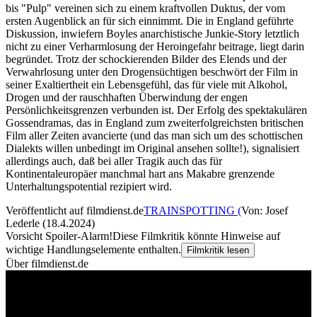
bis "Pulp" vereinen sich zu einem kraftvollen Duktus, der vom
ersten Augenblick an für sich einnimmt. Die in England geführte
Diskussion, inwiefern Boyles anarchistische Junkie-Story letztlich
nicht zu einer Verharmlosung der Heroingefahr beitrage, liegt darin
begründet. Trotz der schockierenden Bilder des Elends und der
Verwahrlosung unter den Drogensüchtigen beschwört der Film in
seiner Exaltiertheit ein Lebensgefühl, das für viele mit Alkohol,
Drogen und der rauschhaften Überwindung der engen
Persönlichkeitsgrenzen verbunden ist. Der Erfolg des spektakulären
Gossendramas, das in England zum zweiterfolgreichsten britischen
Film aller Zeiten avancierte (und das man sich um des schottischen
Dialekts willen unbedingt im Original ansehen sollte!), signalisiert
allerdings auch, daß bei aller Tragik auch das für
Kontinentaleuropäer manchmal hart ans Makabre grenzende
Unterhaltungspotential rezipiert wird.
Veröffentlicht auf filmdienst.de
TRAINSPOTTING (
Von: Josef
Lederle (18.4.2024)
Vorsicht Spoiler-Alarm!
Diese Filmkritik könnte Hinweise auf
wichtige Handlungselemente enthalten.
Filmkritik lesen
Über filmdienst.de