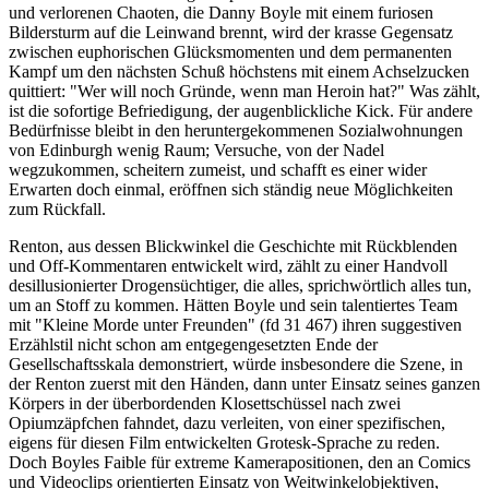
und verlorenen Chaoten, die Danny Boyle mit einem furiosen
Bildersturm auf die Leinwand brennt, wird der krasse Gegensatz
zwischen euphorischen Glücksmomenten und dem permanenten
Kampf um den nächsten Schuß höchstens mit einem Achselzucken
quittiert: "Wer will noch Gründe, wenn man Heroin hat?" Was zählt,
ist die sofortige Befriedigung, der augenblickliche Kick. Für andere
Bedürfnisse bleibt in den heruntergekommenen Sozialwohnungen
von Edinburgh wenig Raum; Versuche, von der Nadel
wegzukommen, scheitern zumeist, und schafft es einer wider
Erwarten doch einmal, eröffnen sich ständig neue Möglichkeiten
zum Rückfall.
Renton, aus dessen Blickwinkel die Geschichte mit Rückblenden
und Off-Kommentaren entwickelt wird, zählt zu einer Handvoll
desillusionierter Drogensüchtiger, die alles, sprichwörtlich alles tun,
um an Stoff zu kommen. Hätten Boyle und sein talentiertes Team
mit "Kleine Morde unter Freunden" (fd 31 467) ihren suggestiven
Erzählstil nicht schon am entgegengesetzten Ende der
Gesellschaftsskala demonstriert, würde insbesondere die Szene, in
der Renton zuerst mit den Händen, dann unter Einsatz seines ganzen
Körpers in der überbordenden Klosettschüssel nach zwei
Opiumzäpfchen fahndet, dazu verleiten, von einer spezifischen,
eigens für diesen Film entwickelten Grotesk-Sprache zu reden.
Doch Boyles Faible für extreme Kamerapositionen, den an Comics
und Videoclips orientierten Einsatz von Weitwinkelobjektiven,