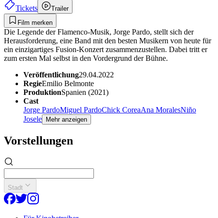
Tickets
Trailer
Film merken
Die Legende der Flamenco-Musik, Jorge Pardo, stellt sich der
Herausforderung, eine Band mit den besten Musikern von heute für
ein einzigartiges Fusion-Konzert zusammenzustellen. Dabei tritt er
zum ersten Mal selbst in den Vordergrund der Bühne.
Veröffentlichung
29.04.2022
Regie
Emilio Belmonte
Produktion
Spanien (2021)
Cast
Jorge Pardo
Miguel Pardo
Chick Corea
Ana Morales
Niño
Josele
Mehr anzeigen
Vorstellungen
Stadt