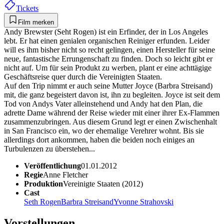
Tickets
Film merken
Andy Brewster (Seht Rogen) ist ein Erfinder, der in Los Angeles
lebt. Er hat einen genialen organischen Reiniger erfunden. Leider
will es ihm bisher nicht so recht gelingen, einen Hersteller für seine
neue, fantastische Errungenschaft zu finden. Doch so leicht gibt er
nicht auf. Um für sein Produkt zu werben, plant er eine achttägige
Geschäftsreise quer durch die Vereinigten Staaten.
Auf den Trip nimmt er auch seine Mutter Joyce (Barbra Streisand)
mit, die ganz begeistert davon ist, ihn zu begleiten. Joyce ist seit dem
Tod von Andys Vater alleinstehend und Andy hat den Plan, die
adrette Dame während der Reise wieder mit einer ihrer Ex-Flammen
zusammenzubringen. Aus diesem Grund legt er einen Zwischenhalt
in San Francisco ein, wo der ehemalige Verehrer wohnt. Bis sie
allerdings dort ankommen, haben die beiden noch einiges an
Turbulenzen zu überstehen...
Veröffentlichung
01.01.2012
Regie
Anne Fletcher
Produktion
Vereinigte Staaten (2012)
Cast
Seth Rogen
Barbra Streisand
Yvonne Strahovski
Vorstellungen