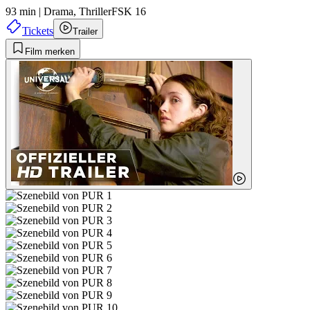
93 min
|
Drama,
Thriller
FSK 16
Tickets
Trailer
Film merken