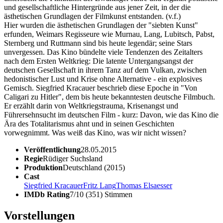
und gesellschaftliche Hintergründe aus jener Zeit, in der die
ästhetischen Grundlagen der Filmkunst entstanden. (v.f.)
Hier wurden die ästhetischen Grundlagen der "siebten Kunst"
erfunden, Weimars Regisseure wie Murnau, Lang, Lubitsch, Pabst,
Sternberg und Ruttmann sind bis heute legendär; seine Stars
unvergessen. Das Kino bündelte viele Tendenzen des Zeitalters
nach dem Ersten Weltkrieg: Die latente Untergangsangst der
deutschen Gesellschaft in ihrem Tanz auf dem Vulkan, zwischen
hedonistischer Lust und Krise ohne Alternative - ein explosives
Gemisch. Siegfried Kracauer beschrieb diese Epoche in "Von
Caligari zu Hitler", dem bis heute bekanntesten deutsche Filmbuch.
Er erzählt darin von Weltkriegstrauma, Krisenangst und
Führersehnsucht im deutschen Film - kurz: Davon, wie das Kino die
Ära des Totalitarismus ahnt und in seinen Geschichten
vorwegnimmt. Was weiß das Kino, was wir nicht wissen?
Veröffentlichung
28.05.2015
Regie
Rüdiger Suchsland
Produktion
Deutschland (2015)
Cast
Siegfried Kracauer
Fritz Lang
Thomas Elsaesser
IMDb Rating
7/10 (351) Stimmen
Vorstellungen