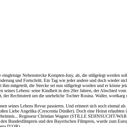
e eingleisige Nebenstrecke Kempten-Isny, ab, die stillgelegt werden s
derung und Fortschritt. Ein Tag wie jeder andere und doch wieder nicht
hm mitgeteilt, die Strecke sei nun stillgelegt worden und er könne jet
nen seines Lebens: seine Kindheit in den 20er Jahren, der Abschied vom 
st, der Rechtsstreit um die uneheliche Tochter Rosina. Waller, wortkarg
tionen seines Lebens Revue passieren. Und erinnert sich noch einmal al
oßen Liebe Angelika (Crescentia Dünßer). Doch eine Heirat erlaubten i
ein Geheimnis... Regisseur Christian Wagner (STILLE SEHNSUCHT/
en Bundesfilmpreis und den Bayerischen Filmpreis, wurde zum Europäi
amera D’OR).