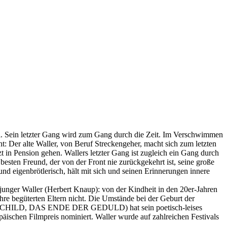
oll. Sein letzter Gang wird zum Gang durch die Zeit. Im Verschwimmen
: Der alte Waller, von Beruf Streckengeher, macht sich zum letzten
zt in Pension gehen. Wallers letzter Gang ist zugleich ein Gang durch
besten Freund, der von der Front nie zurückgekehrt ist, seine große
 und eigenbrötlerisch, hält mit sich und seinen Erinnerungen innere
s junger Waller (Herbert Knaup): von der Kindheit in den 20er-Jahren
hre begüterten Eltern nicht. Die Umstände bei der Geburt der
WARCHILD, DAS ENDE DER GEDULD) hat sein poetisch-leises
schen Filmpreis nominiert. Waller wurde auf zahlreichen Festivals