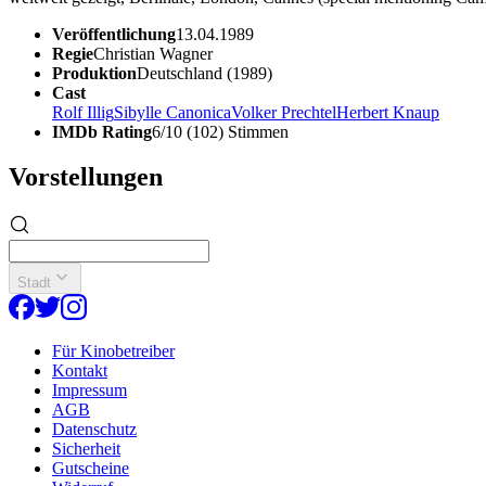
Veröffentlichung
13.04.1989
Regie
Christian Wagner
Produktion
Deutschland (1989)
Cast
Rolf Illig
Sibylle Canonica
Volker Prechtel
Herbert Knaup
IMDb Rating
6/10 (102) Stimmen
Vorstellungen
Stadt
Für Kinobetreiber
Kontakt
Impressum
AGB
Datenschutz
Sicherheit
Gutscheine