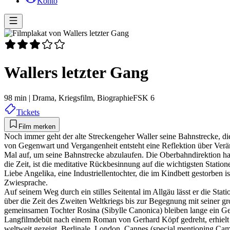
Konto
Wallers letzter Gang
98 min
|
Drama,
Kriegsfilm,
Biographie
FSK 6
Tickets
Film merken
Noch immer geht der alte Streckengeher Waller seine Bahnstrecke, di
von Gegenwart und Vergangenheit entsteht eine Reflektion über Verän
Mal auf, um seine Bahnstrecke abzulaufen. Die Oberbahndirektion hat i
die Zeit, ist die meditative Rückbesinnung auf die wichtigsten Statio
Liebe Angelika, eine Industriellentochter, die im Kindbett gestorben i
Zwiesprache.
Auf seinem Weg durch ein stilles Seitental im Allgäu lässt er die Sta
über die Zeit des Zweiten Weltkriegs bis zur Begegnung mit seiner gr
gemeinsamen Tochter Rosina (Sibylle Canonica) bleiben lange 
Langfilmdebüt nach einem Roman von Gerhard Köpf gedreht, erhielt d
weltweit gezeigt, Berlinale, London, Cannes (special mentioning C