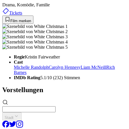
Drama,
Komödie,
Familie
Tickets
Film merken
Regie
Kristin Fairweather
Cast
Michelle Randolph
Carolyn Hennesy
Liam McNeill
Rich
Barnes
IMDb Rating
5.1/10 (232) Stimmen
Vorstellungen
Stadt