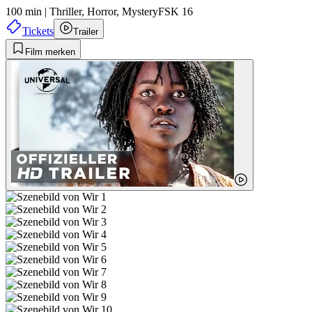
100 min
|
Thriller,
Horror,
Mystery
FSK 16
Tickets
Trailer
Film merken