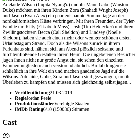
Adelaide Wilson (Lupita Nyong'o) und ihr Mann Gabe (Winston
Duke) möchten mit ihren Kindern Zora (Shahadi Wright Joseph)
und Jason (Evan Alex) ein paar entspannte Sommertage an der
nordkalifornischen Küste verbringen. Mit ihren Freunden, der Tyler-
Familie um Kitty (Elisabeth Moss), Josh (Tim Heidecker) und ihren
Zwillingstöchtern Becca (Cali Sheldon) und Lindsey (Noelle
Sheldon), haben sie auch einen mehr oder weniger schönen ersten
Urlaubstag am Strand. Doch als die Wilsons zurück in ihrem
Ferienhaus sind, nähern sich am Abend plötzlich seltsame und
furchteinflößende Gestalten ihrem Heim. Die ungebetenen Besucher
jagen ihnen nicht nur große Angst ein, sie sehen den einzelnen
Familienmitgliedern auch verstörend ähnlich. Brutal dringen sie
schließlich in ihre Welt ein und machen gnadenlos Jagd auf die
Wilsons. Adelaide, Gabe, Zora und Jason sind gezwungen, um ihr
Überleben zu kämpfen und müssen sich gleichzeitig selbst jagen...
Veröffentlichung
21.03.2019
Regie
Jordan Peele
Produktionsländer
Vereinigte Staaten
IMDb Rating
6/10 (150086) Stimmen
Cast