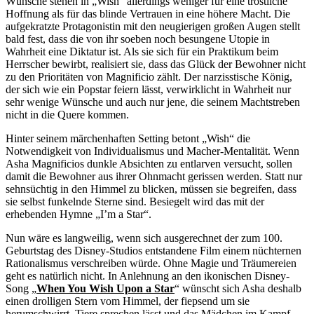
Wünsche stehen in „Wish“ allerdings weniger für eine tröstliche
Hoffnung als für das blinde Vertrauen in eine höhere Macht. Die
aufgekratzte Protagonistin mit den neugierigen großen Augen stellt
bald fest, dass die von ihr soeben noch besungene Utopie in
Wahrheit eine Diktatur ist. Als sie sich für ein Praktikum beim
Herrscher bewirbt, realisiert sie, dass das Glück der Bewohner nicht
zu den Prioritäten von Magnificio zählt. Der narzisstische König,
der sich wie ein Popstar feiern lässt, verwirklicht in Wahrheit nur
sehr wenige Wünsche und auch nur jene, die seinem Machtstreben
nicht in die Quere kommen.
Hinter seinem märchenhaften Setting betont „Wish“ die
Notwendigkeit von Individualismus und Macher-Mentalität. Wenn
Asha Magnificios dunkle Absichten zu entlarven versucht, sollen
damit die Bewohner aus ihrer Ohnmacht gerissen werden. Statt nur
sehnsüchtig in den Himmel zu blicken, müssen sie begreifen, dass
sie selbst funkelnde Sterne sind. Besiegelt wird das mit der
erhebenden Hymne „I’m a Star“.
Nun wäre es langweilig, wenn sich ausgerechnet der zum 100.
Geburtstag des Disney-Studios entstandene Film einem nüchternen
Rationalismus verschreiben würde. Ohne Magie und Träumereien
geht es natürlich nicht. In Anlehnung an den ikonischen Disney-
Song „
When You Wish Upon a Star
“ wünscht sich Asha deshalb
einen drolligen Stern vom Himmel, der fiepsend um sie
herumschwirrt, Tiere sprechen lässt und das Mädchen im Kampf