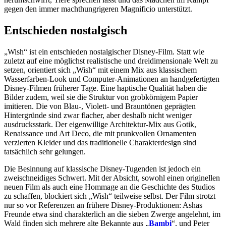
gegen den immer machthungrigeren Magnificio unterstützt.
Entschieden nostalgisch
„Wish“ ist ein entschieden nostalgischer Disney-Film. Statt wie
zuletzt auf eine möglichst realistische und dreidimensionale Welt zu
setzen, orientiert sich „Wish“ mit einem Mix aus klassischem
Wasserfarben-Look und Computer-Animationen an handgefertigten
Disney-Filmen früherer Tage. Eine haptische Qualität haben die
Bilder zudem, weil sie die Struktur von grobkörnigem Papier
imitieren. Die von Blau-, Violett- und Brauntönen geprägten
Hintergründe sind zwar flacher, aber deshalb nicht weniger
ausdrucksstark. Der eigenwillige Architektur-Mix aus Gotik,
Renaissance und Art Deco, die mit prunkvollen Ornamenten
verzierten Kleider und das traditionelle Charakterdesign sind
tatsächlich sehr gelungen.
Die Besinnung auf klassische Disney-Tugenden ist jedoch ein
zweischneidiges Schwert. Mit der Absicht, sowohl einen originellen
neuen Film als auch eine Hommage an die Geschichte des Studios
zu schaffen, blockiert sich „Wish“ teilweise selbst. Der Film strotzt
nur so vor Referenzen an frühere Disney-Produktionen: Ashas
Freunde etwa sind charakterlich an die sieben Zwerge angelehnt, im
Wald finden sich mehrere alte Bekannte aus „
Bambi
“, und Peter