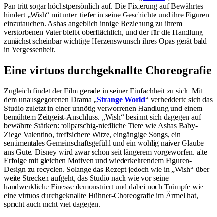
Pan tritt sogar höchstpersönlich auf. Die Fixierung auf Bewährtes
hindert „Wish“ mitunter, tiefer in seine Geschichte und ihre Figuren
einzutauchen. Ashas angeblich innige Beziehung zu ihrem
verstorbenen Vater bleibt oberflächlich, und der für die Handlung
zunächst scheinbar wichtige Herzenswunsch ihres Opas gerät bald
in Vergessenheit.
Eine virtuos durchgeknallte Choreografie
Zugleich findet der Film gerade in seiner Einfachheit zu sich. Mit
dem unausgegorenen Drama „
Strange World
“ verhedderte sich das
Studio zuletzt in einer unnötig verworrenen Handlung und einem
bemühtem Zeitgeist-Anschluss. „Wish“ besinnt sich dagegen auf
bewährte Stärken: tollpatschig-niedliche Tiere wie Ashas Baby-
Ziege Valentino, treffsichere Witze, eingängige Songs, ein
sentimentales Gemeinschaftsgefühl und ein wohlig naiver Glaube
ans Gute. Disney wird zwar schon seit längerem vorgeworfen, alte
Erfolge mit gleichen Motiven und wiederkehrendem Figuren-
Design zu recyclen. Solange das Rezept jedoch wie in „Wish“ über
weite Strecken aufgeht, das Studio nach wie vor seine
handwerkliche Finesse demonstriert und dabei noch Trümpfe wie
eine virtuos durchgeknallte Hühner-Choreografie im Ärmel hat,
spricht auch nicht viel dagegen.