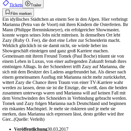
Tickets
Trailer
Film merken
Ein idyllisches Städtchen an einem See in den Alpen. Hier verbringt
Marianna (Petra van de Voort) mit ihren Kindern die Osterferien. Ihr
Mann (Philippe Brenninkmeyer), ein erfolgreicher Showmaster,
konnte wegen seines Jobs nicht mitreisen. In demselben Ort lebt
Zazy (Ruby O. Fee), die dort eine Lehre zur Schneiderin macht.
Wirklich glücklich ist sie damit nicht, sie würde lieber ins
Showgeschäft einsteigen und ganz groß Karriere machen.
Gemeinsam mit ihrem Freund Tomek (Paul Boche) träumt sie von
einem Leben in Luxus, von einer aufregenden Zukunft fernab ihres
eintönigen Alltags. In der Schneiderei trifft Zazy auf Marianna, die
sich mit dem Besitzer des Ladens angefreundet hat. Als dieser nach
einem gemeinsamen Ausflug mit Marianna nicht mehr zurückkehrt,
wittert Zazy die Chance ihren Traum von einer TV-Karriere wahr
werden zu lassen, denn sie ist die Einzige, die weiß, dass die beiden
zusammen unterwegs waren und Marianna will auf keinen Fall mit
dem Verschwinden des Schneiders in Verbindung gebracht werden.
Tomek und Zazy folgen Marianna nach Deutschland und beginnen
ein riskantes Machtspiel. Je mehr sie riskieren und je mehr sie
merken, dass Marianna sich erpressen lässt, desto größer wird ihre
Gier...(Quelle: Verleih)
Veröffentlichung
30.03.2017