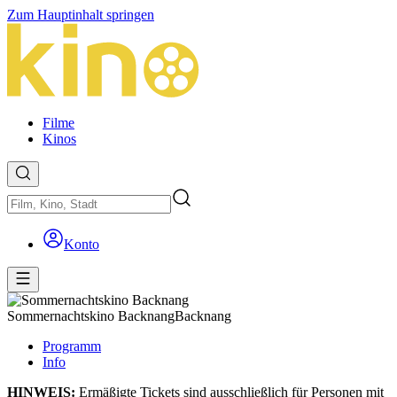
Zum Hauptinhalt springen
Filme
Kinos
Konto
Sommernachtskino Backnang
Backnang
Programm
Info
HINWEIS:
Ermäßigte Tickets sind ausschließlich für Personen mit