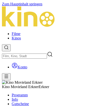
Zum Hauptinhalt springen
Filme
Kinos
Konto
Kino Movieland Erkner
Erkner
Programm
Info
Gutscheine