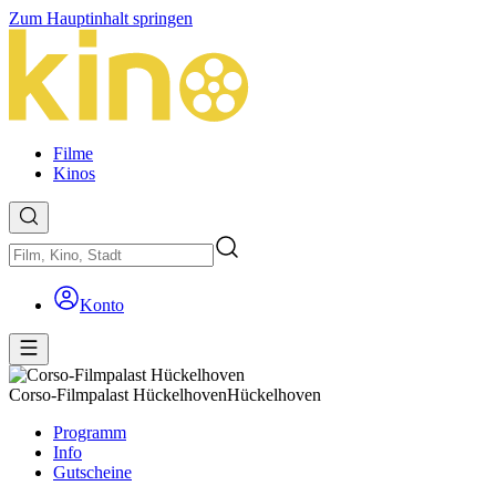
Zum Hauptinhalt springen
Filme
Kinos
Konto
Corso-Filmpalast Hückelhoven
Hückelhoven
Programm
Info
Gutscheine