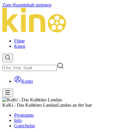
Zum Hauptinhalt springen
Filme
Kinos
Konto
KuKi - Das Kultkino Landau
Landau an der Isar
Programm
Info
Gutscheine