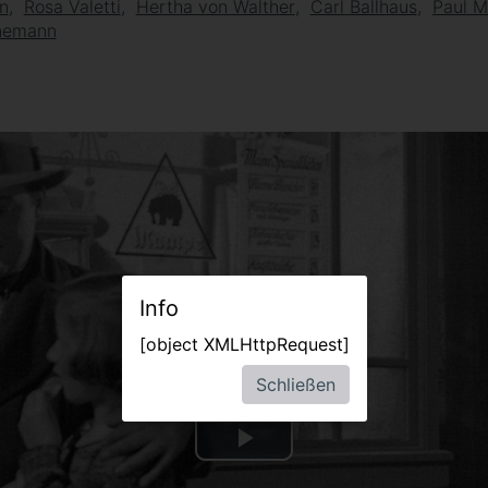
en
Rosa Valetti
Hertha von Walther
Carl Ballhaus
Paul 
nemann
Info
[object XMLHttpRequest]
Schließen
Video