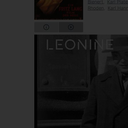
Bienert
Karl Plat
Rhoden
Karl Han