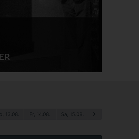
o, 13.08.
Fr, 14.08.
Sa, 15.08.
So, 16.08.
Mo, 1