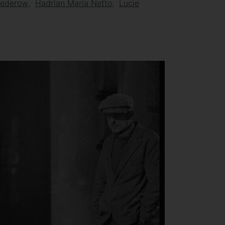
Mederow
Hadrian Maria Netto
Lucie