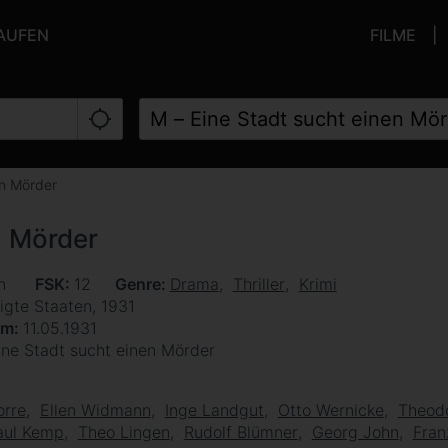
KAUFEN
FILME
en Mörder
n Mörder
en
FSK
12
Genre
Drama
Thriller
Krimi
igte Staaten, 1931
um
11.05.1931
ine Stadt sucht einen Mörder
orre
Ellen Widmann
Inge Landgut
Otto Wernicke
Theod
aul Kemp
Theo Lingen
Rudolf Blümner
Georg John
Fran