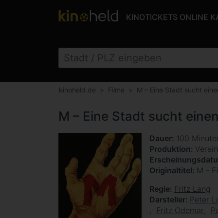
KINOTICKETS ONLINE 
kinoheld.de
Filme
M – Eine Stadt sucht ein
M – Eine Stadt sucht eine
Dauer
100 Minut
Produktion
Verein
Erscheinungsdat
Originaltitel
M - E
Regie
Fritz Lang
Darsteller
Peter L
Fritz Odemar
P