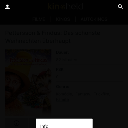
FILME
KINOS
AUTOKINOS
Pettersson & Findus: Das schönste
Weihnachten überhaupt
Dauer
82 Minuten
FSK
0
Genre
Komödie
Fantasy
Trickfilm
Familie
Info