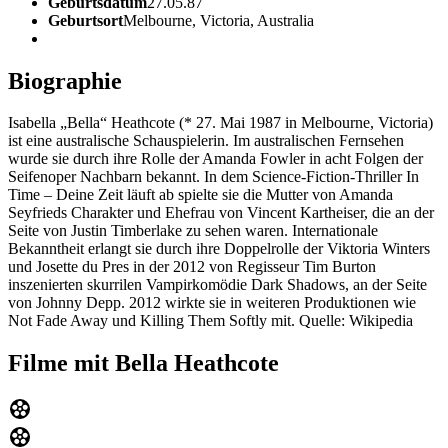
Geburtsdatum
27.05.87
Geburtsort
Melbourne, Victoria, Australia
Biographie
Isabella „Bella“ Heathcote (* 27. Mai 1987 in Melbourne, Victoria)
ist eine australische Schauspielerin. Im australischen Fernsehen
wurde sie durch ihre Rolle der Amanda Fowler in acht Folgen der
Seifenoper Nachbarn bekannt. In dem Science-Fiction-Thriller In
Time – Deine Zeit läuft ab spielte sie die Mutter von Amanda
Seyfrieds Charakter und Ehefrau von Vincent Kartheiser, die an der
Seite von Justin Timberlake zu sehen waren. Internationale
Bekanntheit erlangt sie durch ihre Doppelrolle der Viktoria Winters
und Josette du Pres in der 2012 von Regisseur Tim Burton
inszenierten skurrilen Vampirkomödie Dark Shadows, an der Seite
von Johnny Depp. 2012 wirkte sie in weiteren Produktionen wie
Not Fade Away und Killing Them Softly mit. Quelle: Wikipedia
Filme mit Bella Heathcote