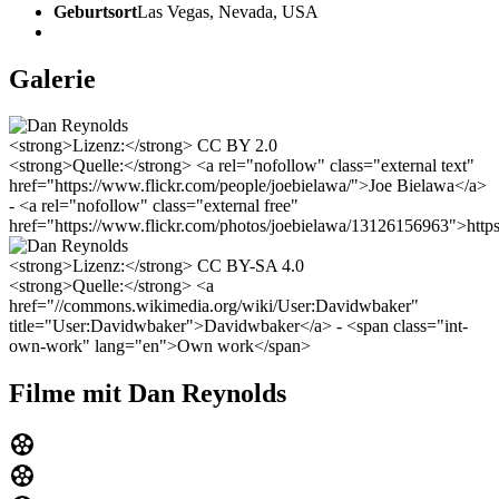
Geburtsort
Las Vegas, Nevada, USA
Galerie
<strong>Lizenz:</strong> CC BY 2.0
<strong>Quelle:</strong> <a rel="nofollow" class="external text"
href="https://www.flickr.com/people/joebielawa/">Joe Bielawa</a>
- <a rel="nofollow" class="external free"
href="https://www.flickr.com/photos/joebielawa/13126156963">http
<strong>Lizenz:</strong> CC BY-SA 4.0
<strong>Quelle:</strong> <a
href="//commons.wikimedia.org/wiki/User:Davidwbaker"
title="User:Davidwbaker">Davidwbaker</a> - <span class="int-
own-work" lang="en">Own work</span>
Filme mit Dan Reynolds