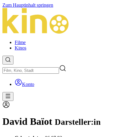
Zum Hauptinhalt springen
Filme
Kinos
Konto
David Baïot
Darsteller:in