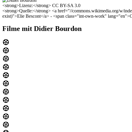
<strong>Lizenz:</strong> CC BY-SA 3.0
<strong>Quelle:</strong> <a href="//commons.wikimedia.org/w/index
exist)">Elie Bescont</a> - <span class="int-own-work" lang="en
Filme mit Didier Bourdon