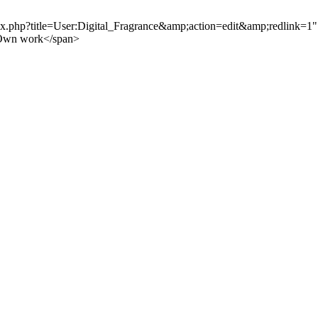
.php?title=User:Digital_Fragrance&amp;action=edit&amp;redlink=1" c
">Own work</span>