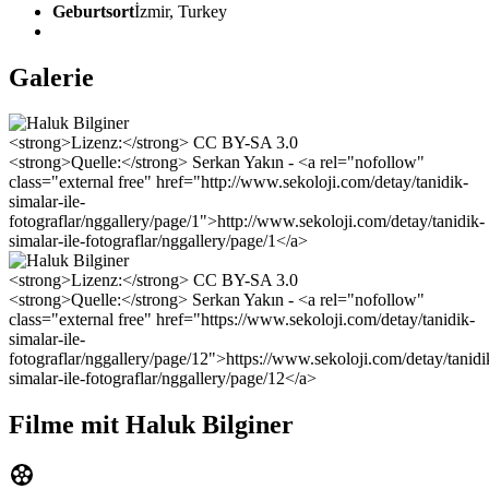
Geburtsort
İzmir, Turkey
Galerie
<strong>Lizenz:</strong> CC BY-SA 3.0
<strong>Quelle:</strong> Serkan Yakın - <a rel="nofollow"
class="external free" href="http://www.sekoloji.com/detay/tanidik-
simalar-ile-
fotograflar/nggallery/page/1">http://www.sekoloji.com/detay/tanidik-
simalar-ile-fotograflar/nggallery/page/1</a>
<strong>Lizenz:</strong> CC BY-SA 3.0
<strong>Quelle:</strong> Serkan Yakın - <a rel="nofollow"
class="external free" href="https://www.sekoloji.com/detay/tanidik-
simalar-ile-
fotograflar/nggallery/page/12">https://www.sekoloji.com/detay/tanidi
simalar-ile-fotograflar/nggallery/page/12</a>
Filme mit Haluk Bilginer