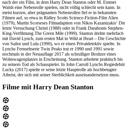
nach der ein Film, in dem Harry Dean Stanton oder M. Emmet
Walsh eine Nebenrolle spielen, nicht völlig schlecht sein kann. In
meist kurzen, aber prägnanten Nebenrollen fiel er in bekannten
Filmen auf, so etwa in Ridley Scotts Science-Fiction-Film Alien
(1979), Martin Scorseses Filmadaption von Nikos Kazantzakis‘ Die
letzte Versuchung Christi (1988) oder in Frank Darabonts Stephen-
King-Verfilmung The Green Mile (1999). Stanton drehte mehrfach
mit David Lynch, zum ersten Mal in Wild at Heart – Die Geschichte
von Sailor und Lula (1990), wo er einen Privatdetektiv spielte. In
Lynchs Fernsehserie Twin Peaks trat er 1990 und 1991 sowie
nochmals in der Neuauflage 2017 als schrulliger Besitzer eines
Wohnwagenplatzes in Erscheinung. Stanton arbeitete praktisch bis
zu seinem Tod als Schauspieler. In John Carroll Lynchs Regiedebüt
Lucky (2017) spielte er seine letzte Hauptrolle als hochbetagter
Atheist, der sich mit seiner Sterblichkeit auseinandersetzen muss.
Filme mit Harry Dean Stanton