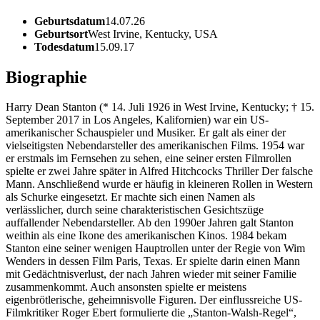
Geburtsdatum
14.07.26
Geburtsort
West Irvine, Kentucky, USA
Todesdatum
15.09.17
Biographie
Harry Dean Stanton (* 14. Juli 1926 in West Irvine, Kentucky; † 15.
September 2017 in Los Angeles, Kalifornien) war ein US-
amerikanischer Schauspieler und Musiker. Er galt als einer der
vielseitigsten Nebendarsteller des amerikanischen Films. 1954 war
er erstmals im Fernsehen zu sehen, eine seiner ersten Filmrollen
spielte er zwei Jahre später in Alfred Hitchcocks Thriller Der falsche
Mann. Anschließend wurde er häufig in kleineren Rollen in Western
als Schurke eingesetzt. Er machte sich einen Namen als
verlässlicher, durch seine charakteristischen Gesichtszüge
auffallender Nebendarsteller. Ab den 1990er Jahren galt Stanton
weithin als eine Ikone des amerikanischen Kinos. 1984 bekam
Stanton eine seiner wenigen Hauptrollen unter der Regie von Wim
Wenders in dessen Film Paris, Texas. Er spielte darin einen Mann
mit Gedächtnisverlust, der nach Jahren wieder mit seiner Familie
zusammenkommt. Auch ansonsten spielte er meistens
eigenbrötlerische, geheimnisvolle Figuren. Der einflussreiche US-
Filmkritiker Roger Ebert formulierte die „Stanton-Walsh-Regel“,