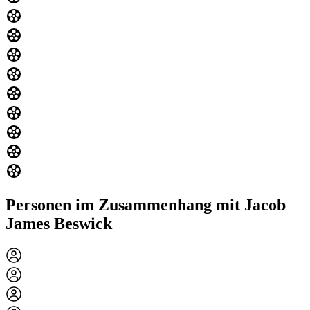
Personen im Zusammenhang mit Jacob
James Beswick