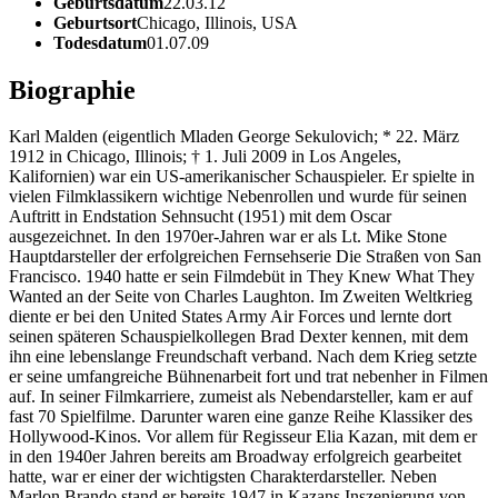
Geburtsdatum
22.03.12
Geburtsort
Chicago, Illinois, USA
Todesdatum
01.07.09
Biographie
Karl Malden (eigentlich Mladen George Sekulovich; * 22. März
1912 in Chicago, Illinois; † 1. Juli 2009 in Los Angeles,
Kalifornien) war ein US-amerikanischer Schauspieler. Er spielte in
vielen Filmklassikern wichtige Nebenrollen und wurde für seinen
Auftritt in Endstation Sehnsucht (1951) mit dem Oscar
ausgezeichnet. In den 1970er-Jahren war er als Lt. Mike Stone
Hauptdarsteller der erfolgreichen Fernsehserie Die Straßen von San
Francisco. 1940 hatte er sein Filmdebüt in They Knew What They
Wanted an der Seite von Charles Laughton. Im Zweiten Weltkrieg
diente er bei den United States Army Air Forces und lernte dort
seinen späteren Schauspielkollegen Brad Dexter kennen, mit dem
ihn eine lebenslange Freundschaft verband. Nach dem Krieg setzte
er seine umfangreiche Bühnenarbeit fort und trat nebenher in Filmen
auf. In seiner Filmkarriere, zumeist als Nebendarsteller, kam er auf
fast 70 Spielfilme. Darunter waren eine ganze Reihe Klassiker des
Hollywood-Kinos. Vor allem für Regisseur Elia Kazan, mit dem er
in den 1940er Jahren bereits am Broadway erfolgreich gearbeitet
hatte, war er einer der wichtigsten Charakterdarsteller. Neben
Marlon Brando stand er bereits 1947 in Kazans Inszenierung von