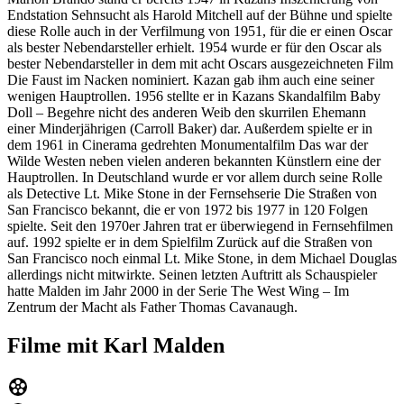
Endstation Sehnsucht als Harold Mitchell auf der Bühne und spielte
diese Rolle auch in der Verfilmung von 1951, für die er einen Oscar
als bester Nebendarsteller erhielt. 1954 wurde er für den Oscar als
bester Nebendarsteller in dem mit acht Oscars ausgezeichneten Film
Die Faust im Nacken nominiert. Kazan gab ihm auch eine seiner
wenigen Hauptrollen. 1956 stellte er in Kazans Skandalfilm Baby
Doll – Begehre nicht des anderen Weib den skurrilen Ehemann
einer Minderjährigen (Carroll Baker) dar. Außerdem spielte er in
dem 1961 in Cinerama gedrehten Monumentalfilm Das war der
Wilde Westen neben vielen anderen bekannten Künstlern eine der
Hauptrollen. In Deutschland wurde er vor allem durch seine Rolle
als Detective Lt. Mike Stone in der Fernsehserie Die Straßen von
San Francisco bekannt, die er von 1972 bis 1977 in 120 Folgen
spielte. Seit den 1970er Jahren trat er überwiegend in Fernsehfilmen
auf. 1992 spielte er in dem Spielfilm Zurück auf die Straßen von
San Francisco noch einmal Lt. Mike Stone, in dem Michael Douglas
allerdings nicht mitwirkte. Seinen letzten Auftritt als Schauspieler
hatte Malden im Jahr 2000 in der Serie The West Wing – Im
Zentrum der Macht als Father Thomas Cavanaugh.
Filme mit Karl Malden