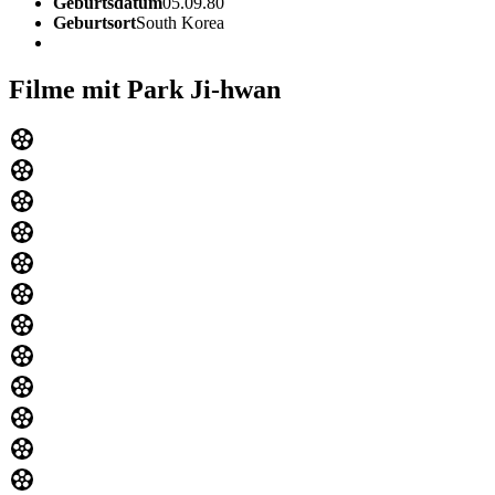
Geburtsdatum
05.09.80
Geburtsort
South Korea
Filme mit Park Ji-hwan