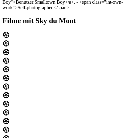
Boy">Benutzer:Smalltown Boy</a>. - <span class="int-own-
work">Self-photographed</span>
Filme mit Sky du Mont