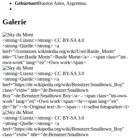
Geburtsort
Buenos Aires, Argentina.
Galerie
<strong>Lizenz:</strong> CC BY-SA 4.0
<strong>Quelle:</strong> <a
href="//commons.wikimedia.org/wiki/User:Basile_Morin"
title="User:Basile Morin">Basile Morin</a> - <span class="int-
own-work" lang="en">Own work</span>
<strong>Lizenz:</strong> CC BY-SA 3.0
<strong>Quelle:</strong> <a
href="https://de.wikipedia.org/wiki/Benutzer:Smalltown_Boy"
class="extiw" title="de:Benutzer:Smalltown
Boy">de:Benutzer:Smalltown Boy</a> - <span class="int-own-
work" lang="en">Own work</span><br><span lang="en"
dir="ltr"><b>Original text</b></span>: <i>selbst fotografiert</i>
<strong>Lizenz:</strong> CC BY-SA 3.0
<strong>Quelle:</strong> <a
href="https://de.wikipedia.org/wiki/Benutzer:Smalltown_Boy"
class="extiw" title="de:Benutzer:Smalltown