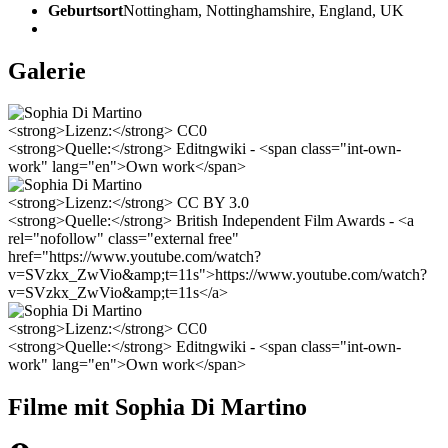
Geburtsort
Nottingham, Nottinghamshire, England, UK
Galerie
<strong>Lizenz:</strong> CC0
<strong>Quelle:</strong> Editngwiki - <span class="int-own-
work" lang="en">Own work</span>
<strong>Lizenz:</strong> CC BY 3.0
<strong>Quelle:</strong> British Independent Film Awards - <a
rel="nofollow" class="external free"
href="https://www.youtube.com/watch?
v=SVzkx_ZwVio&amp;t=11s">https://www.youtube.com/watch?
v=SVzkx_ZwVio&amp;t=11s</a>
<strong>Lizenz:</strong> CC0
<strong>Quelle:</strong> Editngwiki - <span class="int-own-
work" lang="en">Own work</span>
Filme mit Sophia Di Martino