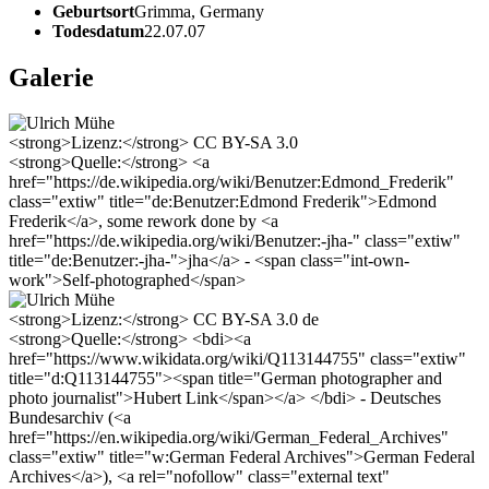
Geburtsort
Grimma, Germany
Todesdatum
22.07.07
Galerie
<strong>Lizenz:</strong> CC BY-SA 3.0
<strong>Quelle:</strong> <a
href="https://de.wikipedia.org/wiki/Benutzer:Edmond_Frederik"
class="extiw" title="de:Benutzer:Edmond Frederik">Edmond
Frederik</a>, some rework done by <a
href="https://de.wikipedia.org/wiki/Benutzer:-jha-" class="extiw"
title="de:Benutzer:-jha-">jha</a> - <span class="int-own-
work">Self-photographed</span>
<strong>Lizenz:</strong> CC BY-SA 3.0 de
<strong>Quelle:</strong> <bdi><a
href="https://www.wikidata.org/wiki/Q113144755" class="extiw"
title="d:Q113144755"><span title="German photographer and
photo journalist">Hubert Link</span></a> </bdi> - Deutsches
Bundesarchiv (<a
href="https://en.wikipedia.org/wiki/German_Federal_Archives"
class="extiw" title="w:German Federal Archives">German Federal
Archives</a>), <a rel="nofollow" class="external text"