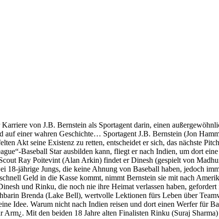
e von J.B. Bernstein als Sportagent darin, einen außergewöhnlich tal
d auf einer wahren Geschichte… Sportagent J.B. Bernstein (Jon Hamm) st
elten Akt seine Existenz zu retten, entscheidet er sich, das nächste Pi
League“-Baseball Star ausbilden kann, fliegt er nach Indien, um dort 
all Scout Ray Poitevint (Alan Arkin) findet er Dinesh (gespielt vo
ährige Jungs, die keine Ahnung von Baseball haben, jedoch immerhin
 schnell Geld in die Kasse kommt, nimmt Bernstein sie mit nach Amerik
 Dinesh und Rinku, die noch nie ihre Heimat verlassen haben, geforder
barin Brenda (Lake Bell), wertvolle Lektionen fürs Leben über Teamwo
r eine Idee. Warum nicht nach Indien reisen und dort einen Werfer für 
lar Arm¿. Mit den beiden 18 Jahre alten Finalisten Rinku (Suraj Sharma