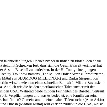
entierten jungen Cricket Pitcher in Indien zu finden, den er für
ellt mit Schrecken fest, dass sich die Geschäftswelt verändert hat
tcher Ass im Baseball zu entdecken. In der Hoffnung einen jungen
eine Reality TV-Show namens „The Million Dollar Arm“ zu produzieren.
n Madhur Mittal aus SLUMDOG MILLIONÄR) und Rinku (gespielt von
 wissen, wie man einen schnellen Ball wirft. Mit der Zuversicht,
a. Ähnlich wie die beiden amerikanischen Talentsucher mit den
t in den USA. Während beide mit den Feinheiten des Baseball vertraut
rk, Verpflichtungen und was es bedeutet, eine Familie zu sein.
Baseball finden? Gemeinsam mit einem alten Talentsucher (Alan Arkin)
) und Dinesh (Madhur Mittal) reist er dann zurück in die USA, wo sie