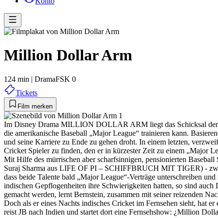
Konto
Million Dollar Arm
124 min
|
Drama
FSK 0
Tickets
Film merken
Im Disney Drama MILLION DOLLAR ARM liegt das Schicksal der Karrier
die amerikanische Baseball „Major League“ trainieren kann. Basieren
und seine Karriere zu Ende zu gehen droht. In einem letzten, verzweif
Cricket Spieler zu finden, den er in kürzester Zeit zu einem „Major 
Mit Hilfe des mürrischen aber scharfsinnigen, pensionierten Baseb
Suraj Sharma aus LIFE OF PI – SCHIFFBRUCH MIT TIGER) - zwei 18-j
dass beide Talente bald „Major League“-Verträge unterschreiben und
indischen Gepflogenheiten ihre Schwierigkeiten hatten, so sind auch
gemacht werden, lernt Bernstein, zusammen mit seiner reizenden Nach
Doch als er eines Nachts indisches Cricket im Fernsehen sieht, hat e
reist JB nach Indien und startet dort eine Fernsehshow: ¿Million Dol