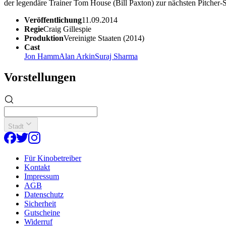
der legendäre Trainer Tom House (Bill Paxton) zur nächsten Pitcher
Veröffentlichung
11.09.2014
Regie
Craig Gillespie
Produktion
Vereinigte Staaten (2014)
Cast
Jon Hamm
Alan Arkin
Suraj Sharma
Vorstellungen
Stadt
Für Kinobetreiber
Kontakt
Impressum
AGB
Datenschutz
Sicherheit
Gutscheine
Widerruf