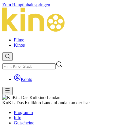
Zum Hauptinhalt springen
Filme
Kinos
Konto
KuKi - Das Kultkino Landau
Landau an der Isar
Programm
Info
Gutscheine