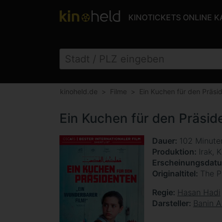
KINOTICKETS ONLINE 
kinoheld.de
Filme
Ein Kuchen für den Präsi
Ein Kuchen für den Präsid
Dauer
102 Minut
Produktion
Irak, 
Erscheinungsdat
Originaltitel
The P
Regie
Hasan Hadi
Darsteller
Banin 