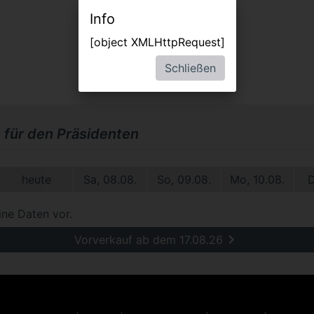
Info
[object XMLHttpRequest]
Schließen
 für den Präsidenten
heute
Sa, 08.08.
So, 09.08.
Mo, 10.08.
D
ine Daten vor.
Vorverkauf ab dem 17.08.26