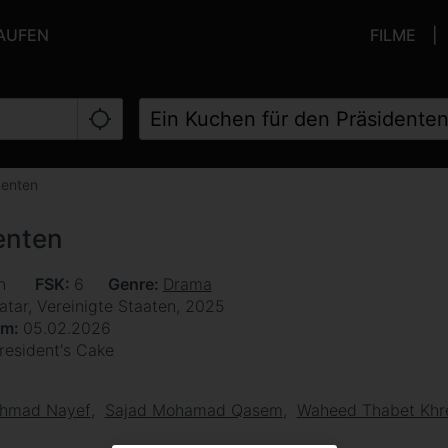
KAUFEN
FILME
denten
enten
en
FSK
6
Genre
Drama
Katar, Vereinigte Staaten, 2025
um
05.02.2026
resident's Cake
Ahmad Nayef
Sajad Mohamad Qasem
Waheed Thabet Khr