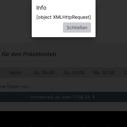
Info
[object XMLHttpRequest]
Schließen
 für den Präsidenten
heute
Sa, 08.08.
So, 09.08.
Mo, 10.08.
D
ine Daten vor.
Vorverkauf ab dem 17.08.26