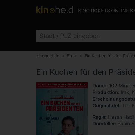
KINOTICKETS ONLINE 
kinoheld.de
Filme
Ein Kuchen für den Präsi
Ein Kuchen für den Präsid
Dauer
102 Minut
Produktion
Irak, 
Erscheinungsdat
Originaltitel
The P
Regie
Hasan Hadi
Darsteller
Banin 