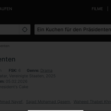
KAUFEN
FILME
denten
enten
en
FSK
6
Genre
Drama
Katar, Vereinigte Staaten, 2025
um
05.02.2026
resident's Cake
Ahmad Nayef
Sajad Mohamad Qasem
Waheed Thabet Khr