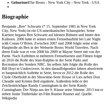
Geburtsort
The Bronx - New York City - New York - USA
Biographie
Benjamin „Ben“ Schwartz (* 15. September 1981 in New York
City, New York) ist ein US-amerikanischer Schauspieler. Seine
Karriere begann Ben Schwartz auf kleinen Bühnen und hinter den
Kulissen. 2006 hatte er seinen ersten Fernsehauftritt bei Late Night
with Conan O’Brien. Zwischen 2007 und 2008 folgte seine erste
Hauptrolle als Ben in der Webserie Bronx World Travelers. Nach
deren Ende war er von 2008 bis 2009 in Mayne Street mit von der
Partie. Nach Auftritten in mehreren Fernsehserien und Filmen folgte
ab 2010 die Rolle des Jean-Ralphio in der Serie Parks and
Recreation des Senders NBC. Im selben Jahr folgte die Rolle des
Bill Hoyt in Undercovers. In den darauffolgenden Jahren absolvierte
er hauptsächlich Auftritte in Serie, bevor er 2012 die Rolle des
Clyde Oberholdt in der Showtime-Serie House of Lies neben Don
Cheadle und Kristen Bell ergatterte. Außerdem leiht er der
Zeichentrickfigur Randy Cunningham in der Serie Randy
Cunningham: Der Ninja aus der 9. Klasse seine Stimme. 2013 trat er
neben Justin Timberlake im Film Runner Runner auf. Quelle:
Wikipedia