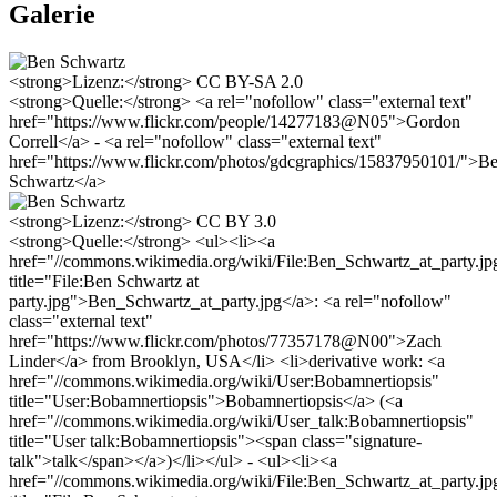
Galerie
<strong>Lizenz:</strong> CC BY-SA 2.0
<strong>Quelle:</strong> <a rel="nofollow" class="external text"
href="https://www.flickr.com/people/14277183@N05">Gordon
Correll</a> - <a rel="nofollow" class="external text"
href="https://www.flickr.com/photos/gdcgraphics/15837950101/">B
Schwartz</a>
<strong>Lizenz:</strong> CC BY 3.0
<strong>Quelle:</strong> <ul><li><a
href="//commons.wikimedia.org/wiki/File:Ben_Schwartz_at_party.jp
title="File:Ben Schwartz at
party.jpg">Ben_Schwartz_at_party.jpg</a>: <a rel="nofollow"
class="external text"
href="https://www.flickr.com/photos/77357178@N00">Zach
Linder</a> from Brooklyn, USA</li> <li>derivative work: <a
href="//commons.wikimedia.org/wiki/User:Bobamnertiopsis"
title="User:Bobamnertiopsis">Bobamnertiopsis</a> (<a
href="//commons.wikimedia.org/wiki/User_talk:Bobamnertiopsis"
title="User talk:Bobamnertiopsis"><span class="signature-
talk">talk</span></a>)</li></ul> - <ul><li><a
href="//commons.wikimedia.org/wiki/File:Ben_Schwartz_at_party.jp