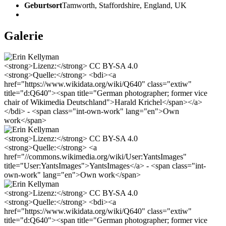
Geburtsort
Tamworth, Staffordshire, England, UK
Galerie
<strong>Lizenz:</strong> CC BY-SA 4.0
<strong>Quelle:</strong> <bdi><a
href="https://www.wikidata.org/wiki/Q640" class="extiw"
title="d:Q640"><span title="German photographer; former vice
chair of Wikimedia Deutschland">Harald Krichel</span></a>
</bdi> - <span class="int-own-work" lang="en">Own
work</span>
<strong>Lizenz:</strong> CC BY-SA 4.0
<strong>Quelle:</strong> <a
href="//commons.wikimedia.org/wiki/User:YantsImages"
title="User:YantsImages">YantsImages</a> - <span class="int-
own-work" lang="en">Own work</span>
<strong>Lizenz:</strong> CC BY-SA 4.0
<strong>Quelle:</strong> <bdi><a
href="https://www.wikidata.org/wiki/Q640" class="extiw"
title="d:Q640"><span title="German photographer; former vice