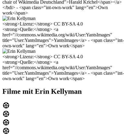
chair of Wikimedia Deutschland">Harald Krichel</span></a>
</bdi> - <span class="int-own-work" lang="en">Own
work</span>
<strong>Lizenz:</strong> CC BY-SA 4.0
<strong>Quelle:</strong> <a
href="//commons.wikimedia.org/wiki/User:YantsImages"
title="User:YantsImages">YantsImages</a> - <span class="int-
own-work" lang="en">Own work</span>
<strong>Lizenz:</strong> CC BY-SA 4.0
<strong>Quelle:</strong> <a
href="//commons.wikimedia.org/wiki/User:YantsImages"
title="User:YantsImages">YantsImages</a> - <span class="int-
own-work" lang="en">Own work</span>
Filme mit Erin Kellyman