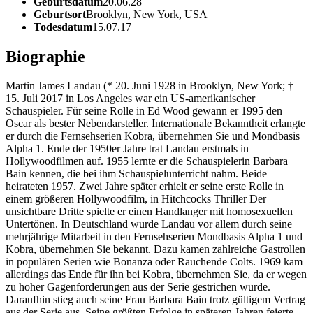
Geburtsdatum
20.06.28
Geburtsort
Brooklyn, New York, USA
Todesdatum
15.07.17
Biographie
Martin James Landau (* 20. Juni 1928 in Brooklyn, New York; †
15. Juli 2017 in Los Angeles war ein US-amerikanischer
Schauspieler. Für seine Rolle in Ed Wood gewann er 1995 den
Oscar als bester Nebendarsteller. Internationale Bekanntheit erlangte
er durch die Fernsehserien Kobra, übernehmen Sie und Mondbasis
Alpha 1. Ende der 1950er Jahre trat Landau erstmals in
Hollywoodfilmen auf. 1955 lernte er die Schauspielerin Barbara
Bain kennen, die bei ihm Schauspielunterricht nahm. Beide
heirateten 1957. Zwei Jahre später erhielt er seine erste Rolle in
einem größeren Hollywoodfilm, in Hitchcocks Thriller Der
unsichtbare Dritte spielte er einen Handlanger mit homosexuellen
Untertönen. In Deutschland wurde Landau vor allem durch seine
mehrjährige Mitarbeit in den Fernsehserien Mondbasis Alpha 1 und
Kobra, übernehmen Sie bekannt. Dazu kamen zahlreiche Gastrollen
in populären Serien wie Bonanza oder Rauchende Colts. 1969 kam
allerdings das Ende für ihn bei Kobra, übernehmen Sie, da er wegen
zu hoher Gagenforderungen aus der Serie gestrichen wurde.
Daraufhin stieg auch seine Frau Barbara Bain trotz gültigem Vertrag
aus der Serie aus. Seine größten Erfolge in späteren Jahren feierte