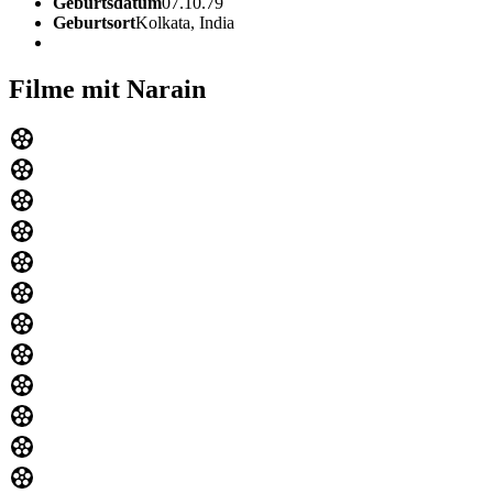
Geburtsdatum
07.10.79
Geburtsort
Kolkata, India
Filme mit Narain