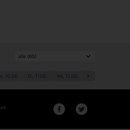
o, 10.08.
Di, 11.08.
Mi, 12.08.
Do, 13.08.
Fr, 1
eit