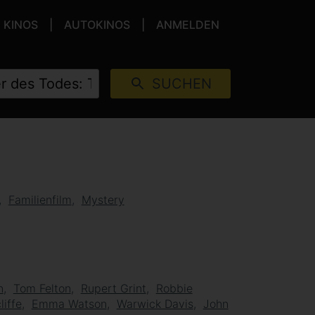
KINOS
AUTOKINOS
ANMELDEN
SUCHEN
Familienfilm
Mystery
n
Tom Felton
Rupert Grint
Robbie
liffe
Emma Watson
Warwick Davis
John