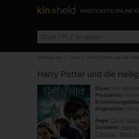
KINOTICKETS ONLINE 
kinoheld.de
Filme
Harry Potter und die Heil
Harry Potter und die Heili
Dauer
145 Minut
Produktion
Verein
Erscheinungsdat
Originaltitel
Harry
Regie
David Yates
Darsteller
Helena
Coltrane
Ralph F