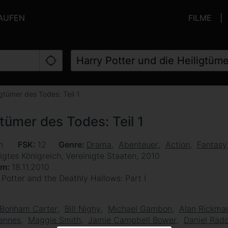
KAUFEN
FILME
igtümer des Todes: Teil 1
gtümer des Todes: Teil 1
en
FSK
12
Genre
Drama
Abenteuer
Action
Fantasy
igtes Königreich, Vereinigte Staaten, 2010
um
18.11.2010
 Potter and the Deathly Hallows: Part I
 Bonham Carter
Bill Nighy
Michael Gambon
Alan Rickma
iennes
Maggie Smith
Jamie Campbell Bower
Daniel Radc