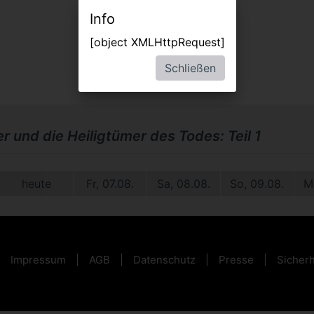
Info
[object XMLHttpRequest]
Schließen
r und die Heiligtümer des Todes: Teil 1
heute
Fr, 07.08.
Sa, 08.08.
So, 09.08.
M
Impressum
AGB
Datenschutz
Presse
Sicherh