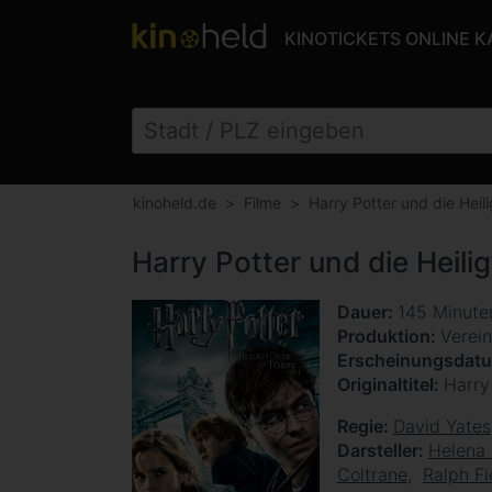
KINOTICKETS ONLINE 
kinoheld.de
Filme
Harry Potter und die Heil
Harry Potter und die Heili
Dauer
145 Minut
Produktion
Verein
Erscheinungsdat
Originaltitel
Harry
Regie
David Yates
Darsteller
Helena
Coltrane
Ralph F