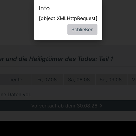
Info
[object XMLHttpRequest]
Schließen
r und die Heiligtümer des Todes: Teil 1
heute
Fr, 07.08.
Sa, 08.08.
So, 09.08.
M
ine Daten vor.
Vorverkauf ab dem 30.08.26