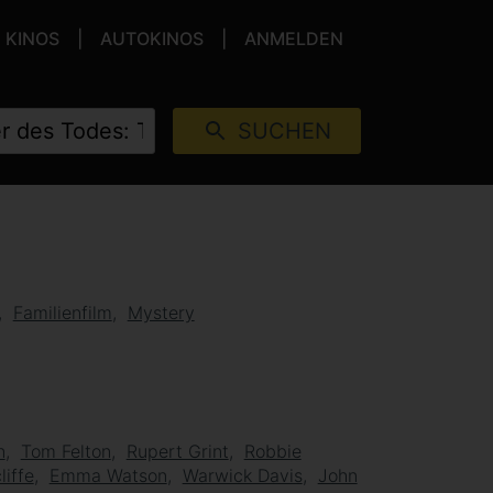
KINOS
AUTOKINOS
ANMELDEN
SUCHEN
Familienfilm
Mystery
n
Tom Felton
Rupert Grint
Robbie
liffe
Emma Watson
Warwick Davis
John