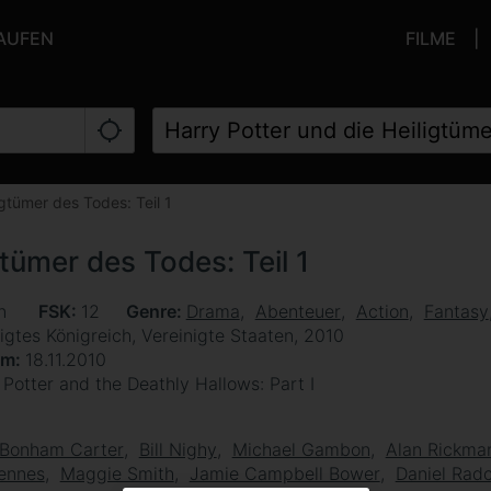
KAUFEN
FILME
igtümer des Todes: Teil 1
gtümer des Todes: Teil 1
en
FSK
12
Genre
Drama
Abenteuer
Action
Fantasy
igtes Königreich, Vereinigte Staaten, 2010
um
18.11.2010
 Potter and the Deathly Hallows: Part I
 Bonham Carter
Bill Nighy
Michael Gambon
Alan Rickma
iennes
Maggie Smith
Jamie Campbell Bower
Daniel Radc