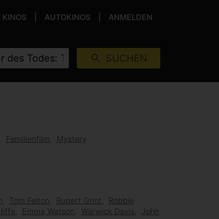
KINOS
AUTOKINOS
ANMELDEN
SUCHEN
Familienfilm
Mystery
n
Tom Felton
Rupert Grint
Robbie
liffe
Emma Watson
Warwick Davis
John