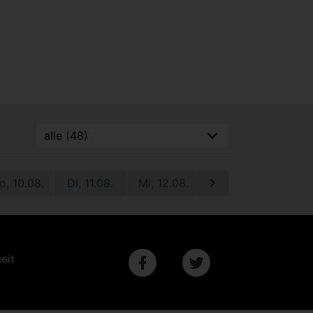
o, 10.08.
Di, 11.08.
Mi, 12.08.
Do, 13.08.
Fr, 1
eit