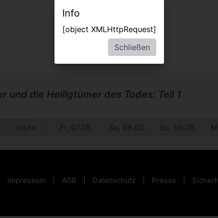
Info
[object XMLHttpRequest]
Schließen
r und die Heiligtümer des Todes: Teil 1
heute
Fr, 07.08.
Sa, 08.08.
So, 09.08.
M
Impressum
AGB
Datenschutz
Presse
Sicherh