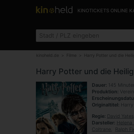
KINOTICKETS ONLINE 
kinoheld.de
Filme
Harry Potter und die Heil
Harry Potter und die Heili
Dauer
145 Minut
Produktion
Verein
Erscheinungsdat
Originaltitel
Harry
Regie
David Yates
Darsteller
Helena
Coltrane
Ralph F