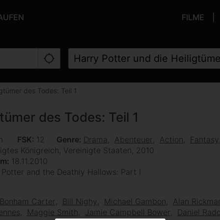
KAUFEN
FILME
igtümer des Todes: Teil 1
gtümer des Todes: Teil 1
en
FSK
12
Genre
Drama
Abenteuer
Action
Fantasy
igtes Königreich, Vereinigte Staaten, 2010
um
18.11.2010
 Potter and the Deathly Hallows: Part I
 Bonham Carter
Bill Nighy
Michael Gambon
Alan Rickma
iennes
Maggie Smith
Jamie Campbell Bower
Daniel Radc