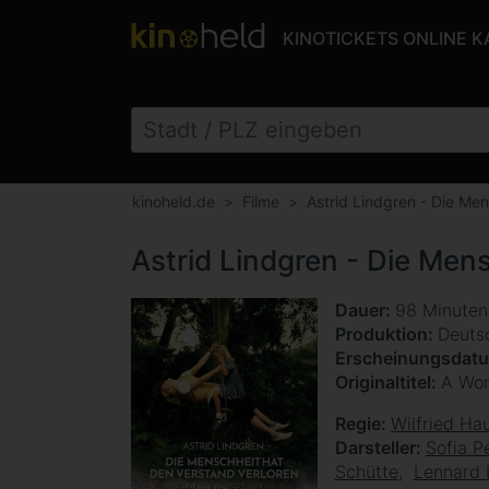
KINOTICKETS ONLINE 
kinoheld.de
Filme
Astrid Lindgren - Die Men
Astrid Lindgren - Die Men
Dauer
98 Minute
Produktion
Deuts
Erscheinungsdat
Originaltitel
A Wor
Regie
Wilfried Ha
Darsteller
Sofia P
Schütte
Lennard 