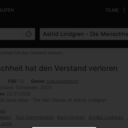
KAUFEN
FILME
schheit hat den Verstand verloren
schheit hat den Verstand verloren
n
FSK
12
Genre
Dokumentation
chland, Schweden, 2025
um
22.01.2026
ld Gone Mad - The War Diaries of Astrid Lindgren
uke
ekkari
Tom Sommerlatte
Karin Nyman
Annika Lindgren
Leiste