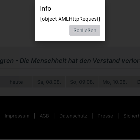
Info
[object XMLHttpRequest]
Schließen
dgren - Die Menschheit hat den Verstand verlo
heute
Sa, 08.08.
So, 09.08.
Mo, 10.08.
D
Impressum
AGB
Datenschutz
Presse
Sicherh