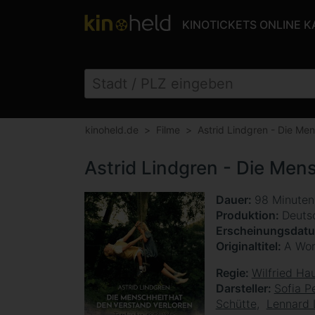
KINOTICKETS ONLINE 
kinoheld.de
Filme
Astrid Lindgren - Die Men
Astrid Lindgren - Die Men
Dauer
98 Minute
Produktion
Deuts
Erscheinungsdat
Originaltitel
A Wor
Regie
Wilfried Ha
Darsteller
Sofia P
Schütte
Lennard 