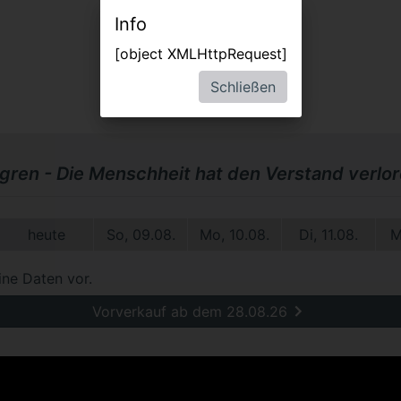
Info
[object XMLHttpRequest]
Schließen
dgren - Die Menschheit hat den Verstand verlo
heute
So, 09.08.
Mo, 10.08.
Di, 11.08.
M
ine Daten vor.
Vorverkauf ab dem 28.08.26