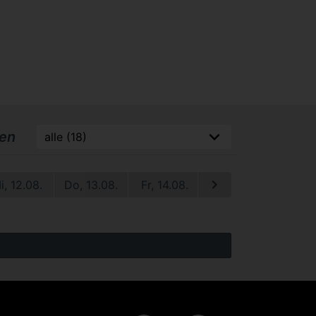
ren
i, 12.08.
Do, 13.08.
Fr, 14.08.
Sa, 15.08.
So, 1