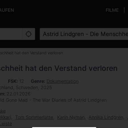
KAUFEN
FILME
schheit hat den Verstand verloren
schheit hat den Verstand verloren
n
FSK
12
Genre
Dokumentation
chland, Schweden, 2025
um
22.01.2026
ld Gone Mad - The War Diaries of Astrid Lindgren
uke
ekkari
Tom Sommerlatte
Karin Nyman
Annika Lindgren
Leiste