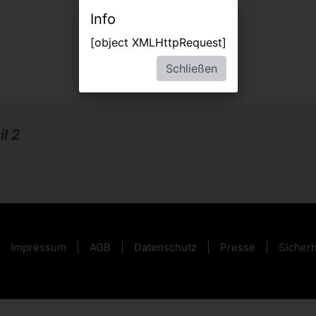
Info
[object XMLHttpRequest]
Schließen
l 2
Impressum
AGB
Datenschutz
Presse
Sicherh