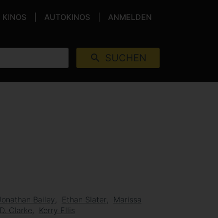
KINOS
AUTOKINOS
ANMELDEN
SUCHEN
Jonathan Bailey
Ethan Slater
Marissa
D. Clarke
Kerry Ellis