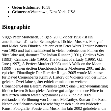
Geburtsdatum
20.10.58
Geburtsort
Watertown, New York, USA
Biographie
Viggo Peter Mortensen, Jr. (geb. 20. Oktober 1958) ist ein
amerikanisch-dänischer Schauspieler, Dichter, Musiker, Fotograf
und Maler. Sein Filmdebüt feierte er in Peter Weirs Thriller Witness
von 1985 und trat anschließend in vielen bedeutenden Filmen der
90er Jahre auf, darunter The Indian Runner (1991), Carlito's Way
(1993), Crimson Tide (1995), The Portrait of a Lady (1996), G.I.
Jane (1997), A Perfect Murder (1998) und A Walk on the Moon
(1999). Seinen großen Durchbruch feierte Mortensen 2001 mit der
epischen Filmtrilogie Der Herr der Ringe. 2005 wurde Mortensen
für David Cronenbergs Krimi A History of Violence von der Kritik
gefeiert. Zwei Jahre später erhielt er mit einem weiteren
Cronenberg-Film Eastern Promises (2007) eine Oscar-Nominierung
für den besten Schauspieler. Andere gut aufgenommene Filme in
den letzten Jahren waren Appaloosa (2008) und die 2009
entstandene Verfilmung von Cormac McCarthys Roman The Road.
Neben der Schauspielerei beschäftigt er sich auch mit bildender
Kunst, Fotografie, Poesie und Musik. Im Jahr 2002 gründete er die