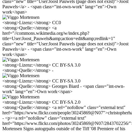
class="new" title="User:Joost Pauwels (page does not exist)">Joost
Pauwels</a> - <span class="int-own-work" lang="en">Own
work</span>
<strong>Lizenz:</strong> CC0
<strong>Quelle:</strong> <a
href="//commons.wikimedia.org/w/index.php?
title=User:Joost_Pauwels&amp;action=edit&amp;redlink=1"
class="new" title="User:Joost Pauwels (page does not exist)">Joost
Pauwels</a> - <span class="int-own-work" lang="en">Own
work</span>
<strong>Lizenz:</strong> CC BY-SA 3.0
<strong>Quelle:</strong> -
<strong>Lizenz:</strong> CC BY-SA 3.0
<strong>Quelle:</strong> Georges Biard - <span class="int-own-
work" lang="en">Own work</span>
<strong>Lizenz:</strong> CC BY-SA 2.0
<strong>Quelle:</strong> <a rel="nofollow" class="external text"
href="https://www.flickr.com/people/30245869@N07">christopherha
- <p><a rel="nofollow" class="external text"
href="https://www.flickr.com/photos/30245869@N07/2843702256/
Mortensen Signs autogrpahs outside of the Tiff '08 Premiere of his