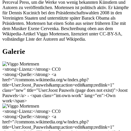
Perceval Press, um die Werke von wenig bekannten Künstlern und
Autoren zu veröffentlichen. Mortensen ist politisch aktiv. Er kämpfte
für Dennis Kucinich bei den Präsidentschaftswahlen 2008 in den
Vereinigten Staaten und unterstützte später Barack Obama als
Präsidenten. Mortensen hat einen Sohn aus seiner früheren Ehe mit
dem Musiker Exene Cervenka. Beschreibung oben aus dem
Wikipedia-Artikel Viggo Mortensen, lizenziert unter CC-BY-SA,
vollständige Liste der Autoren auf Wikipedia.
Galerie
<strong>Lizenz:</strong> CC0
<strong>Quelle:</strong> <a
href="//commons.wikimedia.org/w/index.php?
title=User:Joost_Pauwels&amp;action=edit&amp;redlink=1"
class="new" title="User:Joost Pauwels (page does not exist)">Joost
Pauwels</a> - <span class="int-own-work" lang="en">Own
work</span>
<strong>Lizenz:</strong> CC0
<strong>Quelle:</strong> <a
href="//commons.wikimedia.org/w/index.php?
title=User:Joost_Pauwels&amp;action=edit&amp;redlink=1"