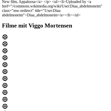
New film, Appaloosa</a> </p> <ul><li>Uploaded by <a
href="//commons.wikimedia.org/wiki/User:Diaa_abdelmoneim"
class="mw-redirect" title="User:Diaa
abdelmoneim">Diaa_abdelmoneim</a></li></ul>
Filme mit Viggo Mortensen