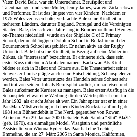
Vater, David Bale, war ein Unternehmer, Berufspilot und
Talentmanager und seine Mutter, Jenny James, war ein Zirkusclown
und Performer. Er ist das jüngste von vier Kindern. Nachdem er
1976 Wales verlassen hatte, verbrachte Bale seine Kindheit in
mehreren Ländern, darunter England, Portugal und die Vereinigten
Staaten. Bale, der sich vier Jahre lang in Bournemouth und Henley-
on-Thames niederließ, wurde an der Shiplake C of E Primary
School, der unabhängigen Dolphin School in Berkshire und der
Bournemouth School ausgebildet. Er nahm aktiv an der Rugby
Union teil. Bale hat seine Kindheit, in Bezug auf seine Mutter im
Zirkus, als "interessant" bezeichnet. Er erinnerte sich, dass sein
erster Kuss mit einem Akrobaten namens Barta war. Als Kind
bildete er sich in Ballett und Gitarre aus. Die Theaterarbeit seiner
Schwester Louise prägte auch seine Entscheidung, Schauspieler zu
werden. Bales Vater unterstützte das Handeln seines Sohnes sehr
und trat von seinem Job als Berufspilot zurück, um zu reisen und
Bales aufkeimende Karriere zu managen. Bales erster Ausflug in die
Schauspielerei war eine Werbung für den Weichspüler Lenor im
Jahr 1982, als er acht Jahre alt war. Ein Jahr später trat er in einer
Pac-Man-Müsliwerbung mit einem Kinder-Rockstar auf und gab
1984 sein Bühnendebüt in The Nerd, gegenüber von Rowan
Atkinson. Am 29. Januar 2000 heiratete Bale Sandra "Sibi" Blažić
(geb. 1970), ein einmaliges Model, Visagistin und persönliche
Assistentin von Winona Ryder; das Paar hat eine Tochter,
Emmeline, die am 27. März 2005 in Santa Monica, Kalifornien,