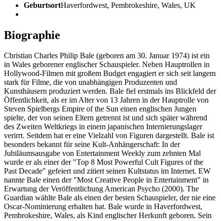
Geburtsort
Haverfordwest, Pembrokeshire, Wales, UK
Biographie
Christian Charles Philip Bale (geboren am 30. Januar 1974) ist ein
in Wales geborener englischer Schauspieler. Neben Hauptrollen in
Hollywood-Filmen mit großem Budget engagiert er sich seit langem
stark für Filme, die von unabhängigen Produzenten und
Kunsthäusern produziert werden. Bale fiel erstmals ins Blickfeld der
Öffentlichkeit, als er im Alter von 13 Jahren in der Hauptrolle von
Steven Spielbergs Empire of the Sun einen englischen Jungen
spielte, der von seinen Eltern getrennt ist und sich später während
des Zweiten Weltkriegs in einem japanischen Internierungslager
verirrt. Seitdem hat er eine Vielzahl von Figuren dargestellt. Bale ist
besonders bekannt für seine Kult-Anhängerschaft: In der
Jubiläumsausgabe von Entertainment Weekly zum zehnten Mal
wurde er als einer der "Top 8 Most Powerful Cult Figures of the
Past Decade" gefeiert und zitiert seinen Kultstatus im Internet. EW
nannte Bale einen der "Most Creative People in Entertainment" in
Erwartung der Veröffentlichung American Psycho (2000). The
Guardian wählte Bale als einen der besten Schauspieler, der nie eine
Oscar-Nominierung erhalten hat. Bale wurde in Haverfordwest,
Pembrokeshire, Wales, als Kind englischer Herkunft geboren. Sein